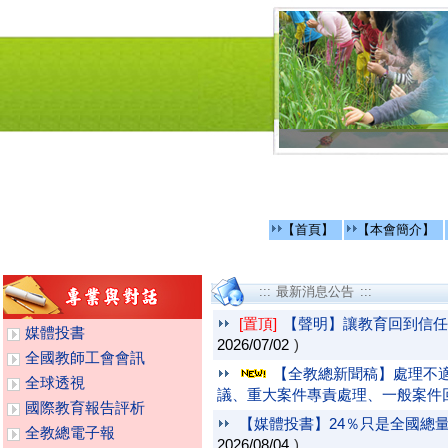
【首頁】
【本會簡介】
::: 最新消息公告 :::
[置頂]
【聲明】讓教育回到信任
媒體投書
2026/07/02
)
全國教師工會會訊
【全教總新聞稿】處理不
全球透視
議、重大案件專責處理、一般案件
國際教育報告評析
【媒體投書】24％只是全國總
全教總電子報
2026/08/04
)