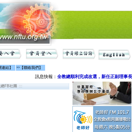
關連結】
【聯絡我們】
訊息快報：
全教總順利完成改選，新任正副理事長由
教總FB社團 :::