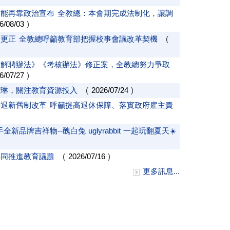
能再靠政治宣布 全教總：本會期完成法制化，讓調
6/08/03
)
更正 全教總呼籲教育部把握校事會議改革契機
(
《解聘辦法》《考核辦法》修正案，全教總努力爭取
6/07/27
)
雅琳，關注教育資源投入
(
2026/07/24
)
退新舊制改革 呼籲提高退休保障、落實政府雇主責
品牌吉祥物--醜白兔 uglyrabbit 一起玩翻夏天☀️
共同推進教育議題
(
2026/07/16
)
更多訊息...