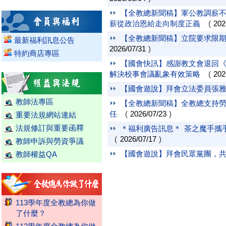
【全教總新聞稿】軍公教調薪不
薪從政治恩給走向制度正義
(
202
【全教總新聞稿】立院要求限期
最新福利訊息公告
2026/07/31
)
特約商店專區
【國會快訊】感謝教文會退回
解決校事會議亂象有效策略
(
202
【國會遊說】拜會立法委員張
教師法專區
【全教總新聞稿】全教總支持勞
任
(
2026/07/23
)
重要法規網站連結
法規修訂與重要函釋
＊福利廣告訊息＊ 茶之魔手攜手全新
(
2026/07/17
)
教師申訴與勞資爭議
【國會遊說】拜會民眾黨團，
教師權益QA
113學年度全教總為你做
了什麼？