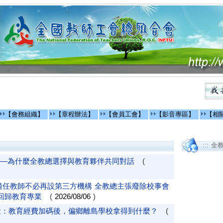
【會務組織】
【章程辦法】
【會員工會】
【影音專區】
【相
::: 全
—為什麼全教總選擇與教育夥伴共同對話
(
適任教師不必再設第三方機構 全教總主張廢除校事會
回歸教育專業
(
2026/08/06
)
量：教育經費加碼後，偏鄉離島學校拿得到什麼？
(