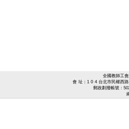
全國教師工會總聯合會
會 址：1 0 4 台北市民權西路
郵政劃撥帳號：50