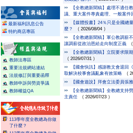
【全教總新聞稿】處理不適任教
議、重大案件專責處理、一般案件
【媒體投書】24％只是全國總
最新福利訊息公告
麼？
(
2026/08/04
)
特約商店專區
【全教總新聞稿】軍公教調薪不
讓調薪從政治恩給走向制度正義
【全教總新聞稿】立院要求限期
(
2026/07/31
)
教師法專區
【國會快訊】感謝教文會退回
重要法規網站連結
取解決校事會議亂象有效策略
(
2
法規修訂與重要函釋
【國會遊說】拜會立法委員張
教師申訴與勞資爭議
【全教總新聞稿】全教總支持勞
教師權益QA
主責任
(
2026/07/23
)
113學年度全教總為你做
了什麼？