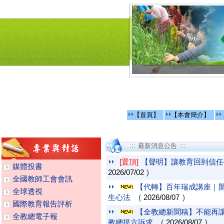
【首頁】
【本會簡介】
::: 最新消息公告 :::
[置頂]
【聲明】讓教育回到信任
媒體投書
2026/07/02
)
全國教師工會會訊
【代轉】百年瑞成講座｜
全球透視
生心法
(
2026/08/07
)
國際教育報告評析
【全教總新聞稿】不能再讓
全教總電子報
教總提六訴求
(
2026/08/07
)