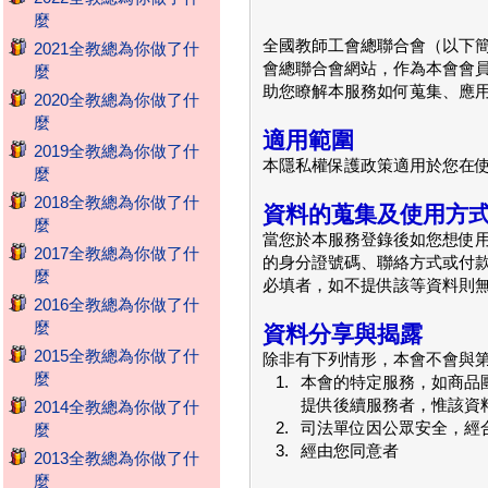
麼
全國教師工會總聯合會（以下
2021全教總為你做了什
會總聯合會網站，作為本會會
麼
助您瞭解本服務如何蒐集、應
2020全教總為你做了什
麼
適用範圍
2019全教總為你做了什
本隱私權保護政策適用於您在
麼
2018全教總為你做了什
資料的蒐集及使用方
麼
當您於本服務登錄後如您想使
2017全教總為你做了什
的身分證號碼、聯絡方式或付
麼
必填者，如不提供該等資料則
2016全教總為你做了什
麼
資料分享與揭露
2015全教總為你做了什
除非有下列情形，本會不會與
麼
1.
本會的特定服務，如商品
提供後續服務者，惟該資
2014全教總為你做了什
2.
司法單位因公眾安全，經
麼
3.
經由您同意者
2013全教總為你做了什
麼