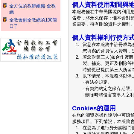
個人資料使用期間與
全方位的教師組織-全教
本服務僅在中華民國境內利用
總
告者，將永久保存；惟本會對
全教會到全教總的100個
業需要，擁有刪除資料之權利
日子
個人資料權利行使方
1.
當您在本服務中註冊成為
您填寫的會員個人資料，
2.
若您對第三人(如合作廠
製、補充、更正及刪除等
時變更已提供第三人所留
3.
以下情形，本服務將以停
‧ 有法令規定。
‧ 有契約約定之保存期限
‧ 刪除時將侵害當事人之
Cookies的運用
在您的瀏覽器操作說明中可瞭解
服務項目。下列情況，本服務會寫
1.
在您為了進行身分認證而