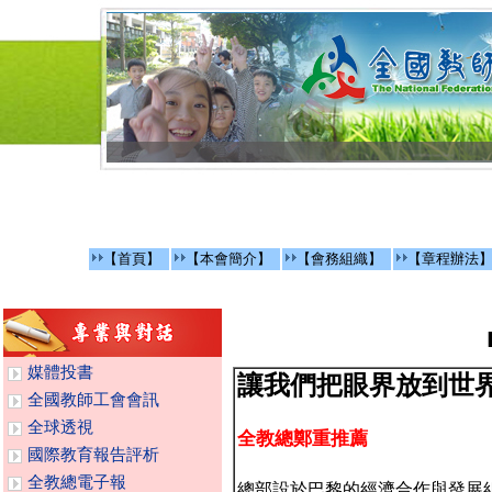
【首頁】
【本會簡介】
【會務組織】
【章程辦法
媒體投書
讓我們把眼界放到世
全國教師工會會訊
全球透視
全教總鄭重推薦
國際教育報告評析
全教總電子報
總部設於巴黎的經濟合作與發展組織(Organiz