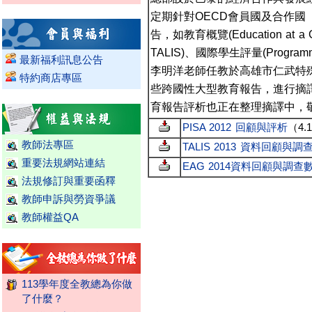
定期針對OECD會員國及合作
告，如教育概覽(Education at a Gl
TALIS)、國際學生評量(Programme fo
最新福利訊息公告
李明洋老師任教於高雄市仁武特
特約商店專區
些跨國性大型教育報告，進行摘
育報告評析也正在整理摘譯中，敬
PISA 2012 回顧與評析
（4.
教師法專區
TALIS 2013 資料回顧與調
重要法規網站連結
EAG 2014資料回顧與調查
法規修訂與重要函釋
教師申訴與勞資爭議
教師權益QA
113學年度全教總為你做
了什麼？