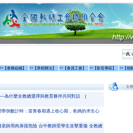
【會務組織】
【章程辦法】
【會員工會】
【影音專區】
【相
::: 全
—為什麼全教總選擇與教育夥伴共同對話
(
開學倒數計時：當青春期遇上收心期，爸媽的求生心
老師用肉身擋危險 台中教師受學生攻擊重傷 全教總