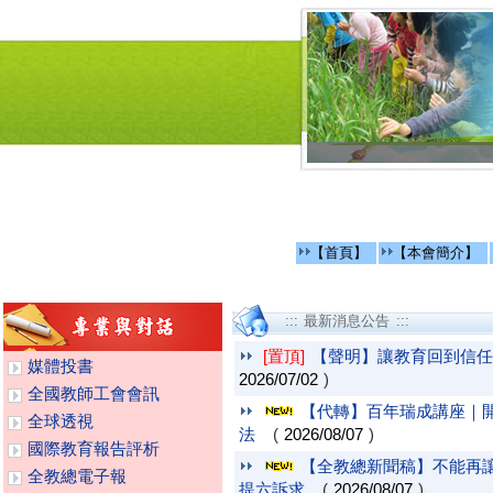
【首頁】
【本會簡介】
::: 最新消息公告 :::
[置頂]
【聲明】讓教育回到信任
媒體投書
2026/07/02
)
全國教師工會會訊
【代轉】百年瑞成講座｜
全球透視
法
(
2026/08/07
)
國際教育報告評析
【全教總新聞稿】不能再讓
全教總電子報
提六訴求
(
2026/08/07
)