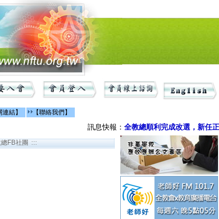
關連結】
【聯絡我們】
訊息快報：
全教總順利完成改選，新任正副
教總FB社團 :::