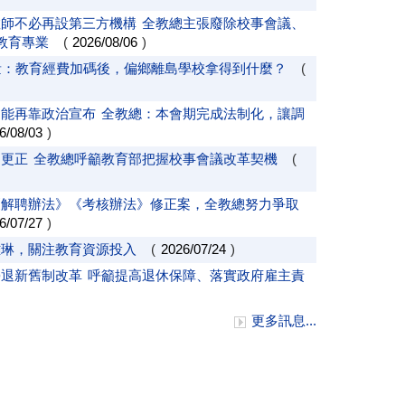
師不必再設第三方機構 全教總主張廢除校事會議、
教育專業
(
2026/08/06
)
量：教育經費加碼後，偏鄉離島學校拿得到什麼？
(
能再靠政治宣布 全教總：本會期完成法制化，讓調
6/08/03
)
更正 全教總呼籲教育部把握校事會議改革契機
(
《解聘辦法》《考核辦法》修正案，全教總努力爭取
6/07/27
)
雅琳，關注教育資源投入
(
2026/07/24
)
退新舊制改革 呼籲提高退休保障、落實政府雇主責
更多訊息...