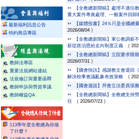
【全教總新聞稿】處理不適任教
重大案件專責處理、一般案件回歸
【媒體投書】24％只是全國總
最新福利訊息公告
2026/08/04
)
特約商店專區
【全教總新聞稿】軍公教調薪不
薪從政治恩給走向制度正義
(
202
【全教總新聞稿】立院要求限期
2026/07/31
)
教師法專區
【國會快訊】感謝教文會退回
重要法規網站連結
解決校事會議亂象有效策略
(
202
法規修訂與重要函釋
【國會遊說】拜會立法委員張
教師申訴與勞資爭議
【全教總新聞稿】全教總支持勞
教師權益QA
任
(
2026/07/23
)
113學年度全教總為你做
了什麼？