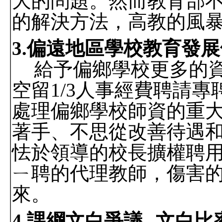
大的問題。然而教育部
的解決方法，高教的風
3.
偏遠地區學校教育發展
給予偏鄉學校更多的
空留
1/3
人事經費聘請專
處理偏鄉學校師資的重
著手、不思從改善待遇
怯於領導的校長擴權聘
ㄧ聘的代理教師，傷害
來。
4.
課綱文白爭議
--
文白比