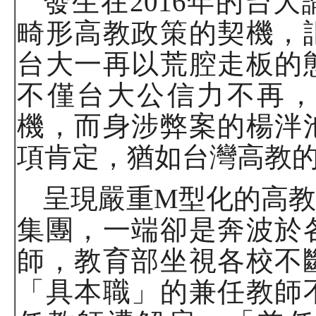
發生在
2016
年的台大
畸形高教政策的契機，
台大一再以荒腔走板的
不僅台大公信力不再，
機，而身涉弊案的楊泮
項肯定，猶如台灣高教
呈現嚴重
M
型化的高
集團，一端卻是奔波於
師，教育部坐視各校不
「具本職」的兼任教師