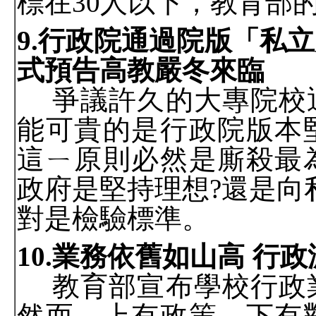
標在
30
人以下，教育部
9.
行政院通過院版「私立
式預告高教嚴冬來臨
爭議許久的大專院校
能可貴的是行政院版本
這ㄧ原則必然是廝殺最
政府是堅持理想
?
還是向
對是檢驗標準。
10.
業務依舊如山高 行政
教育部宣布學校行政
然而，上有政策、下有