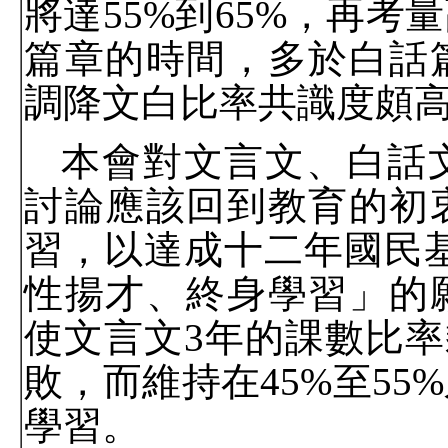
將達
55%
到
65%
，再考量
篇章的時間，多於白話
調降文白比率共識度頗
本會對文言文、白話
討論應該回到教育的初
習，以達成十二年國民
性揚才、終身學習」的
使文言文
3
年的課數比率
敗，而維持在
45%
至
55%
學習。